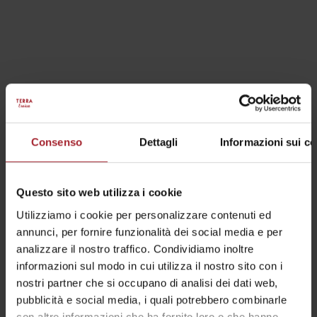
INTIMA-EROICA, PEDALARE -SOLI- NEL LUOGO PIÙ
BELLO AL MONDO!
SCOPRI DI PIÙ
Consenso
Dettagli
Informazioni sui co
ISCRIVITI ALLA NEWSLETTER
Questo sito web utilizza i cookie
Restare aggiornato su Terra Eroica è facile quanto fare il
Utilizziamo i cookie per personalizzare contenuti ed
primo colpo di pedale.
Partiamo?
annunci, per fornire funzionalità dei social media e per
analizzare il nostro traffico. Condividiamo inoltre
informazioni sul modo in cui utilizza il nostro sito con i
ISCRIVIMI
nostri partner che si occupano di analisi dei dati web,
pubblicità e social media, i quali potrebbero combinarle
con altre informazioni che ha fornito loro o che hanno