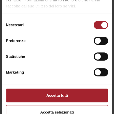
raccolto dal suo utilizzo dei loro servizi.
CONDIVIDI LA TUA EROICA
Selezione
Necessari
del
Fatica, entusiasmo, emozione, stupore, imprecazione, sorrisi,
consenso
lacrime, gioia infinita: non importa quando, in quanti giorni e
come l'hai fatta.
Preferenze
Ogni Eroica è unica e irripetibile, Raccontala qui!
Statistiche
OK, CONDIVIDO
STORIE EROICHE
Marketing
Accetta tutti
Accetta selezionati