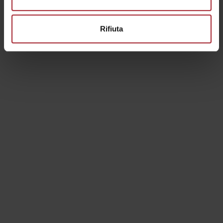
Rifiuta
Terra Eroica
L'EROICA PERCORSO PERMANENTE
EROICA MONTALCINO PERCORSO PERMANENTE
TOSCANA EROICA, CHIANTI, SIENA, MONTALCINO
STORIE EROICHE - BLOG
Info utili / FAQ
FAQ GENERALI
LIBRETTO DI VIAGGIO
Booking & more