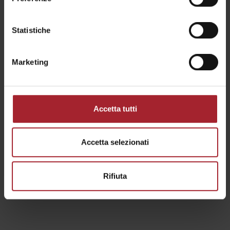
Statistiche
Marketing
Accetta tutti
CAMERA DELUXE RISERVA
Accetta selezionati
Assoluta raffinatezza ed eleganza toscana per la Deluxe
Riserva. Con una superficie di 40 mq, offre un
Rifiuta
affascinante e spazioso ambiente che comprende la
camera da letto con ampio letto matrimoniale (200 x 200
cm), armadio in stile toscano con cassettiera e da vasto
bagno con doccia a cascata, doppio lavabo e termo
arredo. Ogni locale beneficia di una straordinaria vista su